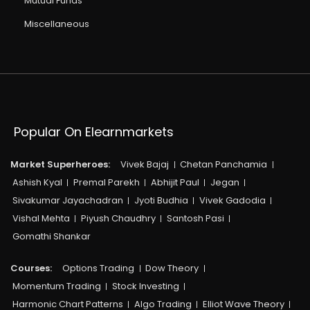
Mutual Funds
Miscellaneous
Popular On Elearnmarkets
Market Superheroes:
Vivek Bajaj
Chetan Panchamia
Ashish Kyal
Premal Parekh
Abhijit Paul
Jegan
Sivakumar Jayachadran
Jyoti Budhia
Vivek Gadodia
Vishal Mehta
Piyush Chaudhry
Santosh Pasi
Gomathi Shankar
Courses:​
Options Trading
Dow Theory
Momentum Trading
Stock Investing
Harmonic Chart Patterns
Algo Trading
Elliot Wave Theory