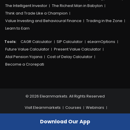
The Intelligent Investor
The Richest Man in Babylon
Think and Trade Like a Champion
Value Investing and Behavioural Finance
Trading in the Zone
Learn to Earn
Tools:
CAGR Calculator
SIP Calculator
eLearnOptions
Future Value Calculator
Present Value Calculator
Atal Pension Yojana
Cost of Delay Calculator
Become a Crorepati
© 2026 Elearnmarkets. All Rights Reserved
Visit Elearnmarkets
Courses
Webinars
Financial Guides
Get Free Counselling
Download Our App