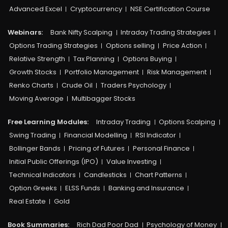
Advanced Excel
Cryptocurrency
NSE Certification Course
Webinars:
Bank Nifty Scalping
Intraday Trading Strategies
Options Trading Strategies
Options selling
Price Action
Relative Strength
Tax Planning
Options Buying
Growth Stocks
Portfolio Management
Risk Management
Renko Charts
Crude Oil
Traders Psychology
Moving Average
Multibagger Stocks
Free Learning Modules:
Intraday Trading
Options Scalping
Swing Trading
Financial Modelling
RSI Indicator
Bollinger Bands
Pricing of Futures
Personal Finance
Initial Public Offerings (IPO)
Value Investing
Technical Indicators
Candlesticks
Chart Patterns
Option Greeks
ELSS Funds
Banking and Insurance
Real Estate
Gold
Book Summaries:
Rich Dad Poor Dad
Psychology of Money